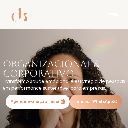
Organizacional &
Corporativo
Transformo saúde emocional e estratégia de pessoas
em
performance sustentável para empresas.
Agende avaliação inicial
Fale por WhatsApp