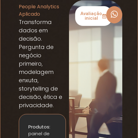
People Analytics
Aplicado
Avaliação
inicial
Transforma
dados em
decisão.
Pergunta de
negócio
primeiro,
modelagem
enxuta,
storytelling de
decisão, ética e
privacidade.
Produtos:
painel de