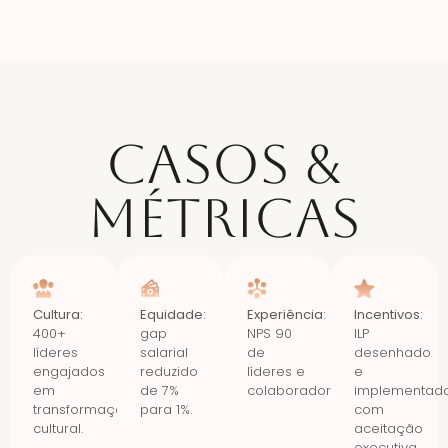
Casos &
Métricas
Cultura:
Equidade:
Experiência:
Incentivos:
400+
gap
NPS 90
ILP
líderes
salarial
de
desenhado
engajados
reduzido
líderes e
e
em
de 7%
colaboradores.
implementad
transformação
para 1%.
com
cultural.
aceitação
executiva.