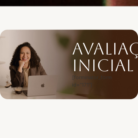
avalia
inicial
[forminator_form
id="171"]