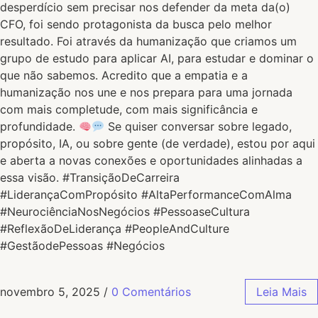
desperdício sem precisar nos defender da meta da(o)
CFO, foi sendo protagonista da busca pelo melhor
resultado. Foi através da humanização que criamos um
grupo de estudo para aplicar AI, para estudar e dominar o
que não sabemos. Acredito que a empatia e a
humanização nos une e nos prepara para uma jornada
com mais completude, com mais significância e
profundidade.
Se quiser conversar sobre legado,
propósito, IA, ou sobre gente (de verdade), estou por aqui
e aberta a novas conexões e oportunidades alinhadas a
essa visão. #TransiçãoDeCarreira
#LiderançaComPropósito #AltaPerformanceComAlma
#NeurociênciaNosNegócios #PessoaseCultura
#ReflexãoDeLiderança #PeopleAndCulture
#GestãodePessoas #Negócios
novembro 5, 2025
/
0 Comentários
Leia Mais