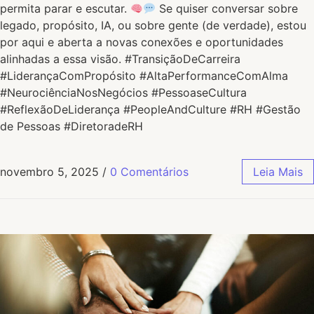
permita parar e escutar.
Se quiser conversar sobre
legado, propósito, IA, ou sobre gente (de verdade), estou
por aqui e aberta a novas conexões e oportunidades
alinhadas a essa visão. #TransiçãoDeCarreira
#LiderançaComPropósito #AltaPerformanceComAlma
#NeurociênciaNosNegócios #PessoaseCultura
#ReflexãoDeLiderança #PeopleAndCulture #RH #Gestão
de Pessoas #DiretoradeRH
novembro 5, 2025
/
0 Comentários
Leia Mais