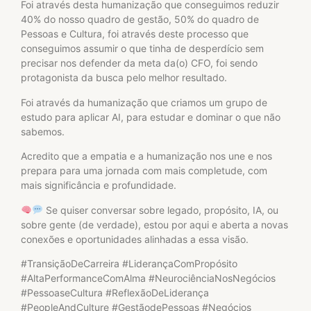
Foi através desta humanização que conseguimos reduzir
40% do nosso quadro de gestão, 50% do quadro de
Pessoas e Cultura, foi através deste processo que
conseguimos assumir o que tinha de desperdício sem
precisar nos defender da meta da(o) CFO, foi sendo
protagonista da busca pelo melhor resultado.
Foi através da humanização que criamos um grupo de
estudo para aplicar AI, para estudar e dominar o que não
sabemos.
Acredito que a empatia e a humanização nos une e nos
prepara para uma jornada com mais completude, com
mais significância e profundidade.
Se quiser conversar sobre legado, propósito, IA, ou
sobre gente (de verdade), estou por aqui e aberta a novas
conexões e oportunidades alinhadas a essa visão.
#TransiçãoDeCarreira #LiderançaComPropósito
#AltaPerformanceComAlma #NeurociênciaNosNegócios
#PessoaseCultura #ReflexãoDeLiderança
#PeopleAndCulture #GestãodePessoas #Negócios