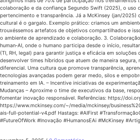
atingimos mais de 70% de participação nos treinamentos té
colaboração e da confiança Segundo Swift (2025), o uso 
pertencimento e transparência. Já a McKinsey (jan/2025
cultural é o gargalo. Exemplo prático: criamos um ambien
trouxéssemos artefatos de objetivos compartilhados e iss
o ambiente de aprendizado e colaboração. 3. Colaboração
human‑AI, onde o humano participa desde o início, resultam
(TI, RH, legal) para garantir justiça e eficácia em soluçõ
desenvolver times híbridos que atuem de maneira segura, 
diferencial. Uma cultura que promove transparência, apre
tecnologias avançadas podem gerar medo, silos e empobr
treinamento em IA. – Incentive iniciativas de experiment
Mudanças – Aproxime o time de executivos da base, respond
fomentar inovação responsável. Referências: https://doi.
https://www.mckinsey.com/~/media/mckinsey/business
ais-full-potential-v4.pdf Hastags: #AIFirst #Transformação
#FutureOfWork #Inovação #HumanosEAi #McKinsey #Artig