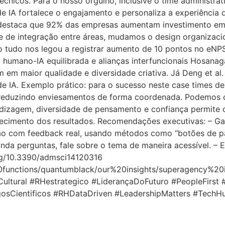
cnicos. Para o nosso orgulho, inclusive o time administrat
de IA fortalece o engajamento e personaliza a experiênci
) destaca que 92% das empresas aumentam investimento em
te de integração entre áreas, mudamos o design organizac
o tudo nos legou a registrar aumento de 10 pontos no eNP
 humano-IA equilibrada e alianças interfuncionais Hosana
 em maior qualidade e diversidade criativa. Já Deng et al.
es de IA. Exemplo prático: para o sucesso neste case times
reduzindo enviesamentos de forma coordenada. Podemos conc
ndizagem, diversidade de pensamento e confiança permite q
ecimento dos resultados. Recomendações executivas: – Ga
ação com feedback real, usando métodos como “botões de pâ
a perguntas, fale sobre o tema de maneira acessível. – Est
org/10.3390/admsci14120316
%20functions/quantumblack/our%20insights/superagenc
Cultural #RHestrategico #LiderançaDoFuturo #PeopleFirst #I
osCientificos #RHDataDriven #LeadershipMatters #TechH