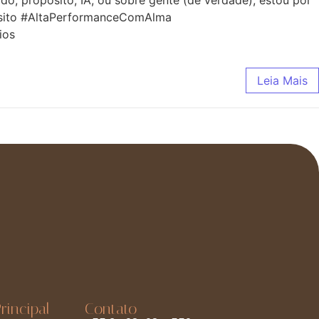
o, propósito, IA, ou sobre gente (de verdade), estou por
pósito #AltaPerformanceComAlma
ios
Leia Mais
rincipal
Contato