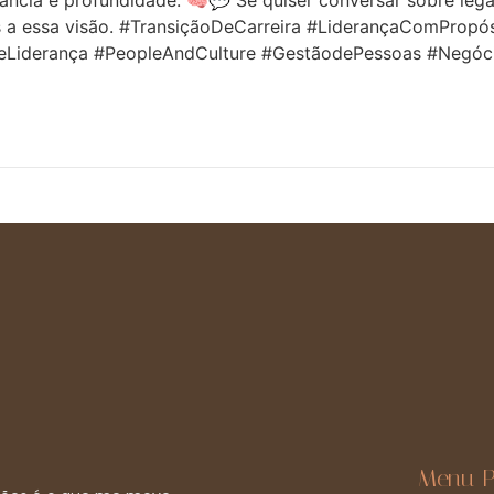
ncia e profundidade. 🧠💬 Se quiser conversar sobre legad
as a essa visão. #TransiçãoDeCarreira #LiderançaComPro
eLiderança #PeopleAndCulture #GestãodePessoas #Negóc
Menu P