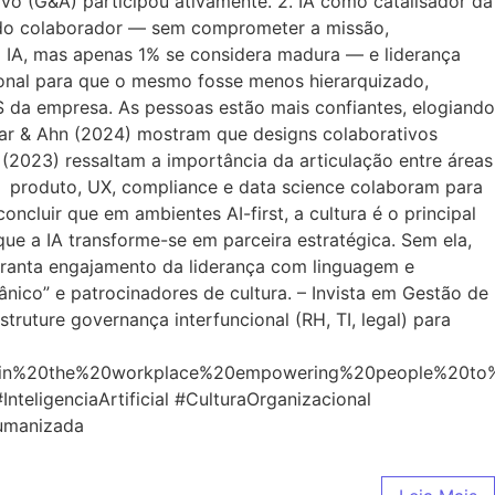
ivo (G&A) participou ativamente. 2. IA como catalisador da
a do colaborador — sem comprometer a missão,
 IA, mas apenas 1% se considera madura — e liderança
ional para que o mesmo fosse menos hierarquizado,
S da empresa. As pessoas estão mais confiantes, elogiando
gar & Ahn (2024) mostram que designs colaborativos
 (2023) ressaltam a importância da articulação entre áreas
 de produto, UX, compliance e data science colaboram para
luir que em ambientes AI-first, a cultura é o principal
ue a IA transforme-se em parceira estratégica. Sem ela,
ranta engajamento da liderança com linguagem e
nico” e patrocinadores de cultura. – Invista em Gestão de
ruture governança interfuncional (RH, TI, legal) para
y%20in%20the%20workplace%20empowering%20people%20to
nteligenciaArtificial #CulturaOrganizacional
umanizada