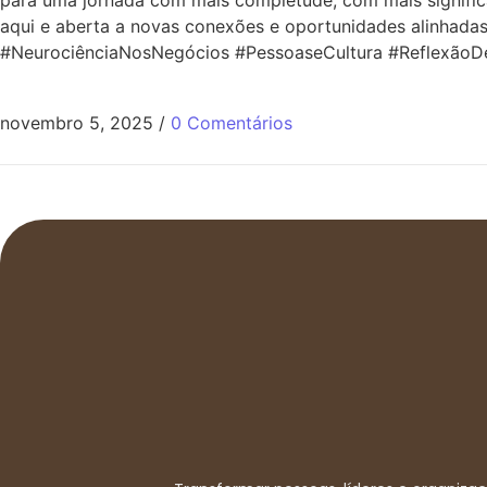
para uma jornada com mais completude, com mais significâ
aqui e aberta a novas conexões e oportunidades alinhad
#NeurociênciaNosNegócios #PessoaseCultura #ReflexãoD
novembro 5, 2025
/
0 Comentários