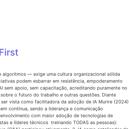
uções
Blog
Contato
irst
 e algoritmos — exige uma cultura organizacional sólida
iniciativas podem esbarrar em resistência, empoderamento
em AI sem apoio, sem capacitação, acreditando puramente no
obre o futuro do trabalho e outras questões. Diante
 ser vista como facilitadora da adoção de IA Murire (2024)
agem contínua, sendo a liderança e comunicação
desenvolvimento com maior adoção de tecnologias de
alistas e líderes técnicos treinando TODAS as pessoas):