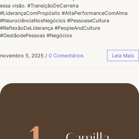
essa visão. #TransiçãoDeCarreira
#LiderançaComPropósito #AltaPerformanceComAlma
#NeurociênciaNosNegócios #PessoaseCultura
#ReflexãoDeLiderança #PeopleAndCulture
#GestãodePessoas #Negócios
novembro 5, 2025
/
0 Comentários
Leia Mais